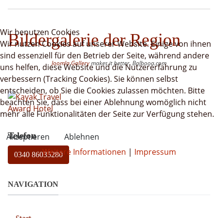
Wir benutzen Cookies
Bildergalerie der Region
Wir nutzen Cookies auf unserer Website. Einige von ihnen
sind essenziell für den Betrieb der Seite, während andere
Joomla Gallery
makes it better. Balbooa.com
uns helfen, diese Website und die Nutzererfahrung zu
verbessern (Tracking Cookies). Sie können selbst
entscheiden, ob Sie die Cookies zulassen möchten. Bitte
beachten Sie, dass bei einer Ablehnung womöglich nicht
mehr alle Funktionalitäten der Seite zur Verfügung stehen.
Telefon
Akzeptieren
Ablehnen
Weitere Informationen
|
Impressum
0340 86035280
NAVIGATION
Start