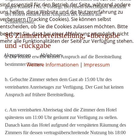
sind essenziell für den Betrieb der Seite, während andere
gegen Klausel I Nr. 2 vorliegt. Bei einem berechtigten Rücktritt
uns helfen, diese Website und die Nutzererfahrung zu
des Hotels entsteht kein Anspruch des Kunden auf
verbessern (Tracking Cookies). Sie können selbst
Schadensersatz.
entscheiden, ob Sie die Cookies zulassen möchten. Bitte
beachten Sie, dass bei einer Ablehnung womöglich nicht
§6 Zimmerbereitstellung, -übergabe
mehr alle Funktionalitäten der Seite zur Verfügung stehen.
und -rückgabe
Akzeptieren
Ablehnen
a. Der Kunde erwirbt keinen Anspruch auf die Bereitstellung
Weitere Informationen
|
Impressum
bestimmter Zimmer.
b. Gebuchte Zimmer stehen dem Gast ab 15:00 Uhr des
vereinbarten Anreisetages zur Verfügung. Der Gast hat keinen
Anspruch auf frühere Bereitstellung.
c. Am vereinbarten Abreisetag sind die Zimmer dem Hotel
spätestens um 11:00 Uhr geräumt zur Verfügung zu stellen.
Danach kann das Hotel aufgrund der verspäteten Räumung des
Zimmers für dessen vertragsüberschreitende Nutzung bis 18:00