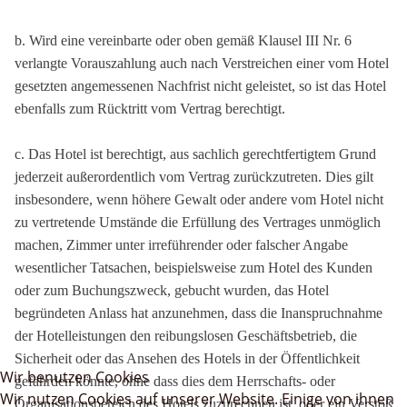
b. Wird eine vereinbarte oder oben gemäß Klausel III Nr. 6
verlangte Vorauszahlung auch nach Verstreichen einer vom Hotel
gesetzten angemessenen Nachfrist nicht geleistet, so ist das Hotel
ebenfalls zum Rücktritt vom Vertrag berechtigt.
c. Das Hotel ist berechtigt, aus sachlich gerechtfertigtem Grund
jederzeit außerordentlich vom Vertrag zurückzutreten. Dies gilt
insbesondere, wenn höhere Gewalt oder andere vom Hotel nicht
zu vertretende Umstände die Erfüllung des Vertrages unmöglich
machen, Zimmer unter irreführender oder falscher Angabe
wesentlicher Tatsachen, beispielsweise zum Hotel des Kunden
oder zum Buchungszweck, gebucht wurden, das Hotel
begründeten Anlass hat anzunehmen, dass die Inanspruchnahme
der Hotelleistungen den reibungslosen Geschäftsbetrieb, die
Sicherheit oder das Ansehen des Hotels in der Öffentlichkeit
Wir benutzen Cookies
gefährden könnte, ohne dass dies dem Herrschafts- oder
Wir nutzen Cookies auf unserer Website. Einige von ihnen
Organisationsbereich des Hotels zuzurechnen ist, oder ein Verstoß