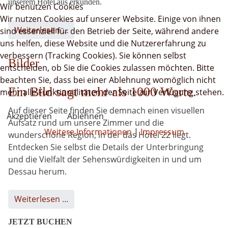
unserem Hotel aus erkunden.
Wir benutzen Cookies
Wir nutzen Cookies auf unserer Website. Einige von ihnen
Weiterlesen …
sind essenziell für den Betrieb der Seite, während andere
uns helfen, diese Website und die Nutzererfahrung zu
verbessern (Tracking Cookies). Sie können selbst
Bilder
entscheiden, ob Sie die Cookies zulassen möchten. Bitte
beachten Sie, dass bei einer Ablehnung womöglich nicht
Ein Bild sagt mehr als 1000 Worte.
mehr alle Funktionalitäten der Seite zur Verfügung stehen.
Auf dieser Seite finden Sie demnach einen visuellen
Akzeptieren
Ablehnen
Aufsatz rund um unsere Zimmer und die
Weitere Informationen
|
Impressum
wunderschöne Region, in der das Hotel 22 liegt.
Entdecken Sie selbst die Details der Unterbringung
und die Vielfalt der Sehenswürdigkeiten in und um
Dessau herum.
Weiterlesen …
JETZT BUCHEN