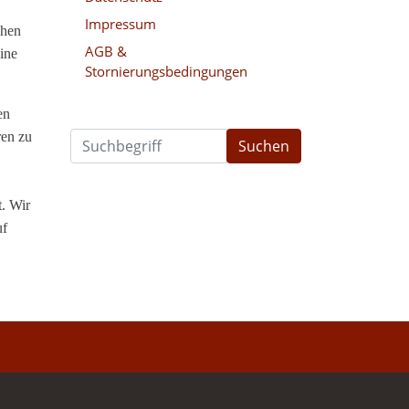
Impressum
ehen
AGB &
ine
Stornierungsbedingungen
en
ren zu
Suchen
t. Wir
uf