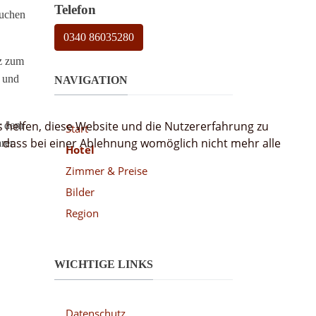
Telefon
auchen
0340 86035280
tz zum
s und
NAVIGATION
s helfen, diese Website und die Nutzererfahrung zu
r dem
Start
, dass bei einer Ablehnung womöglich nicht mehr alle
rer
Hotel
Zimmer & Preise
Bilder
Region
WICHTIGE LINKS
Datenschutz