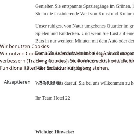
Genießen Sie entspannte Spaziergänge im Grünen, la
Sie in die faszinierende Welt von Kunst und Kultur 
Unser ruhiges, von Natur umgebenes Quartier im grü
Spielen und Entdecken. Und wenn Sie Lust auf einen
Bars in nur wenigen Minuten mit dem Auto oder der
Wir benutzen Cookies
Wir nutzen Cookies auf unserer Website. Einige von ihnen s
Damit Ihr Aufenthalt bereits bei der Ankunft entspa
verbessern (Tracking Cookies). Sie können selbst entscheid
Haus und auf unserem hoteleigenen Grundstück. So e
Funktionalitäten der Seite zur Verfügung stehen.
Nähe und sicher aufgehoben.
Akzeptieren
Ablehnen
Wir freuen uns darauf, Sie bei uns willkommen zu h
Ihr Team Hotel 22
Wichtige Hinweise: