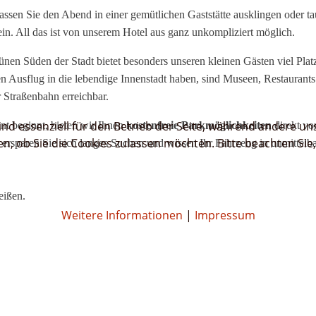
ssen Sie den Abend in einer gemütlichen Gaststätte ausklingen oder t
ein. All das ist von unserem Hotel aus ganz unkompliziert möglich.
nen Süden der Stadt bietet besonders unseren kleinen Gästen viel Pla
 Ausflug in die lebendige Innenstadt haben, sind Museen, Restaurant
 Straßenbahn erreichbar.
ind essenziell für den Betrieb der Seite, während andere un
nnt beginnt, bieten wir Ihnen
kostenfreie Parkmöglichkeiten
direkt vo
en, ob Sie die Cookies zulassen möchten. Bitte beachten Sie
rsparen Sie sich langes Suchen und wissen Ihr Fahrzeug in unmittelba
eißen.
Weitere Informationen
|
Impressum