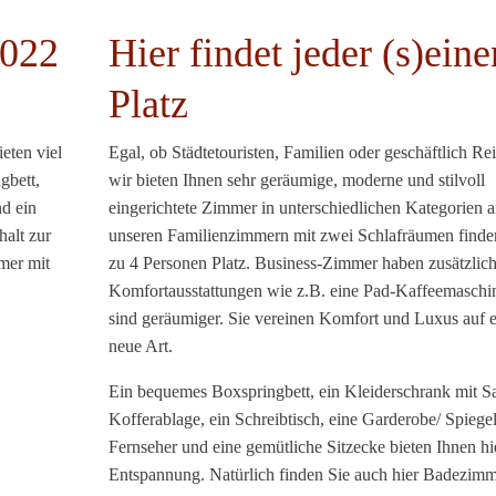
2022
Hier findet jeder (s)eine
Platz
eten viel
Egal, ob Städtetouristen, Familien oder geschäftlich Re
gbett,
wir bieten Ihnen sehr geräumige, moderne und stilvoll
nd ein
eingerichtete Zimmer in unterschiedlichen Kategorien a
halt zur
unseren Familienzimmern mit zwei Schlafräumen finde
mer mit
zu 4 Personen Platz. Business-Zimmer haben zusätzlic
Komfortausstattungen wie z.B. eine Pad-Kaffeemaschi
sind geräumiger. Sie vereinen Komfort und Luxus auf e
neue Art.
Ein bequemes Boxspringbett, ein Kleiderschrank mit S
Kofferablage, ein Schreibtisch, eine Garderobe/ Spiegel
Fernseher und eine gemütliche Sitzecke bieten Ihnen hi
Entspannung. Natürlich finden Sie auch hier Badezimm