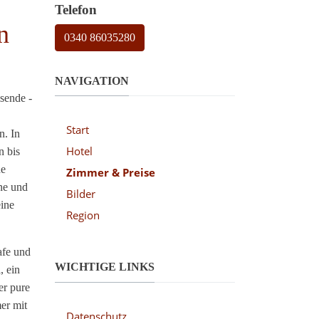
Telefon
n
0340 86035280
NAVIGATION
isende -
Start
n. In
Hotel
n bis
he
Zimmer & Preise
ne und
Bilder
ine
Region
afe und
WICHTIGE LINKS
, ein
er pure
er mit
Datenschutz