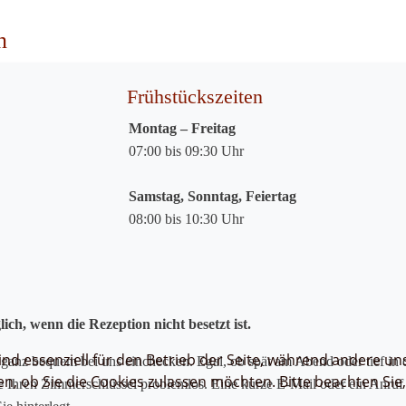
n
Frühstückszeiten
Montag – Freitag
07:00 bis 09:30 Uhr
Samstag, Sonntag, Feiertag
08:00 bis 10:30 Uhr
ch, wenn die Rezeption nicht besetzt ist.
ind essenziell für den Betrieb der Seite, während andere un
ganz bequem bei uns einchecken. Egal, ob spät am Abend oder tief in 
en, ob Sie die Cookies zulassen möchten. Bitte beachten Sie
ie Ihren Zimmerschlüssel problemlos. Eine kurze E-Mail oder ein Anruf