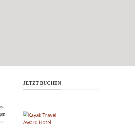
JETZT BUCHEN
ps.
gen
en