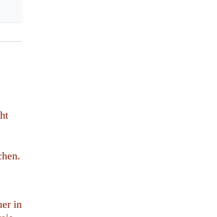
ht
chen.
er in