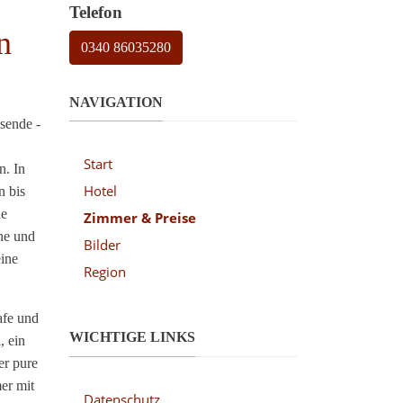
Telefon
n
0340 86035280
NAVIGATION
isende -
Start
n. In
Hotel
n bis
he
Zimmer & Preise
ne und
Bilder
ine
Region
afe und
WICHTIGE LINKS
, ein
er pure
er mit
Datenschutz