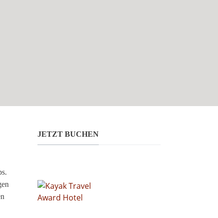
JETZT BUCHEN
ps.
gen
en