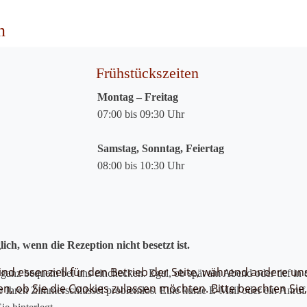
n
Frühstückszeiten
Montag – Freitag
07:00 bis 09:30 Uhr
Samstag, Sonntag, Feiertag
08:00 bis 10:30 Uhr
ch, wenn die Rezeption nicht besetzt ist.
ind essenziell für den Betrieb der Seite, während andere un
ganz bequem bei uns einchecken. Egal, ob spät am Abend oder tief in 
en, ob Sie die Cookies zulassen möchten. Bitte beachten Sie
ie Ihren Zimmerschlüssel problemlos. Eine kurze E-Mail oder ein Anruf