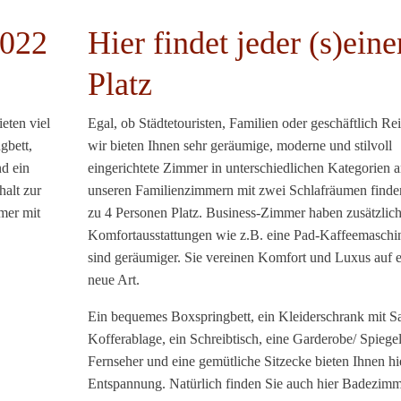
2022
Hier findet jeder (s)eine
Platz
eten viel
Egal, ob Städtetouristen, Familien oder geschäftlich Re
gbett,
wir bieten Ihnen sehr geräumige, moderne und stilvoll
nd ein
eingerichtete Zimmer in unterschiedlichen Kategorien a
halt zur
unseren Familienzimmern mit zwei Schlafräumen finde
mer mit
zu 4 Personen Platz. Business-Zimmer haben zusätzlic
Komfortausstattungen wie z.B. eine Pad-Kaffeemaschi
sind geräumiger. Sie vereinen Komfort und Luxus auf e
neue Art.
Ein bequemes Boxspringbett, ein Kleiderschrank mit S
Kofferablage, ein Schreibtisch, eine Garderobe/ Spiegel
Fernseher und eine gemütliche Sitzecke bieten Ihnen hi
Entspannung. Natürlich finden Sie auch hier Badezimm