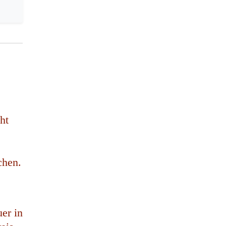
ht
chen.
er in