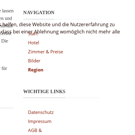
 lassen
NAVIGATION
ten und
s helfen, diese Website und die Nutzererfahrung zu
stivals
, dass bei einer Ablehnung womöglich nicht mehr alle
Start
Zerbst
. Die
Hotel
Zimmer & Preise
Bilder
 für
Region
WICHTIGE LINKS
Datenschutz
Impressum
AGB &