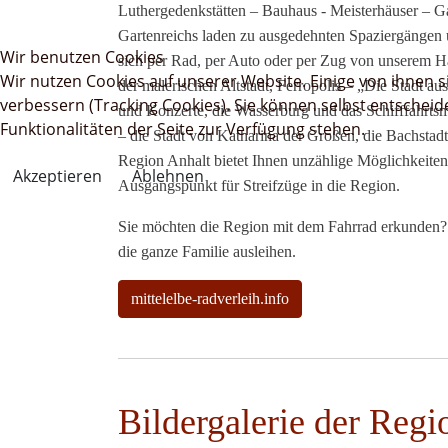
Luthergedenkstätten – Bauhaus - Meisterhäuser – Gar
Gartenreichs laden zu ausgedehnten Spaziergängen
Wir benutzen Cookies
sich per Rad, per Auto oder per Zug von unserem Ha
Wir nutzen Cookies auf unserer Website. Einige von ihnen s
der malerischen Altstadt, Ferropolis – „Die Stadt au
verbessern (Tracking Cookies). Sie können selbst entscheid
und Konzerte, die Wasserburg und das Schifffahrts
Funktionalitäten der Seite zur Verfügung stehen.
– die Stadt von Katharina der Großen, die Bachstad
Region Anhalt bietet Ihnen unzählige Möglichkeiten
Akzeptieren
Ablehnen
Ausgangspunkt für Streifzüge in die Region.
Sie möchten die Region mit dem Fahrrad erkunden? 
die ganze Familie ausleihen.
mittelelbe-radverleih.info
Bildergalerie der Regi