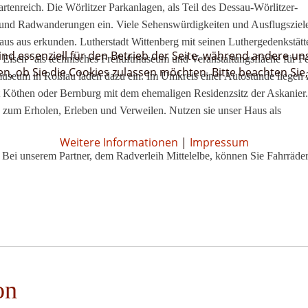
tenreich. Die Wörlitzer Parkanlagen, als Teil des Dessau-Wörlitzer-
 und Radwanderungen ein. Viele Sehenswürdigkeiten und Ausflugsziele
us aus erkunden. Lutherstadt Wittenberg mit seinen Luthergedenkstät
ind essenziell für den Betrieb der Seite, während andere un
s Eisen“ als technisches Freiluftmuseum und Veranstaltungsfläche für Fe
en, ob Sie die Cookies zulassen möchten. Bitte beachten Sie
museum in Roßlau laden dazu ein. Im Umkreis einer Autostunde liegen 
t Köthen oder Bernburg mit dem ehemaligen Residenzsitz der Askanier
 zum Erholen, Erleben und Verweilen. Nutzen sie unser Haus als
Weitere Informationen
|
Impressum
Bei unserem Partner, dem Radverleih Mittelelbe, können Sie Fahrräder
on