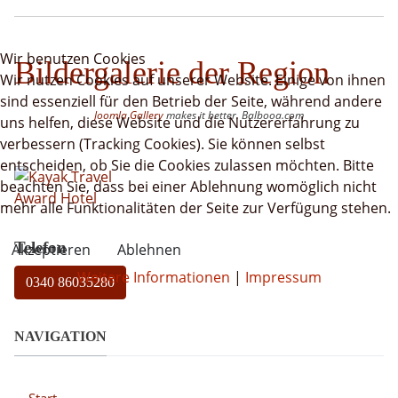
Wir benutzen Cookies
Bildergalerie der Region
Wir nutzen Cookies auf unserer Website. Einige von ihnen
sind essenziell für den Betrieb der Seite, während andere
Joomla Gallery
makes it better. Balbooa.com
uns helfen, diese Website und die Nutzererfahrung zu
verbessern (Tracking Cookies). Sie können selbst
entscheiden, ob Sie die Cookies zulassen möchten. Bitte
beachten Sie, dass bei einer Ablehnung womöglich nicht
mehr alle Funktionalitäten der Seite zur Verfügung stehen.
Telefon
Akzeptieren
Ablehnen
Weitere Informationen
|
Impressum
0340 86035280
NAVIGATION
Start