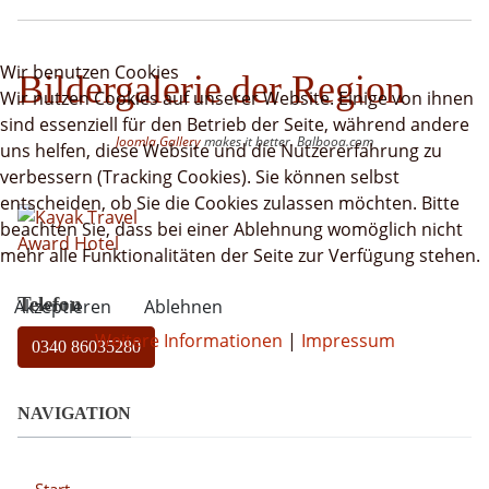
Wir benutzen Cookies
Bildergalerie der Region
Wir nutzen Cookies auf unserer Website. Einige von ihnen
sind essenziell für den Betrieb der Seite, während andere
Joomla Gallery
makes it better. Balbooa.com
uns helfen, diese Website und die Nutzererfahrung zu
verbessern (Tracking Cookies). Sie können selbst
entscheiden, ob Sie die Cookies zulassen möchten. Bitte
beachten Sie, dass bei einer Ablehnung womöglich nicht
mehr alle Funktionalitäten der Seite zur Verfügung stehen.
Telefon
Akzeptieren
Ablehnen
Weitere Informationen
|
Impressum
0340 86035280
NAVIGATION
Start