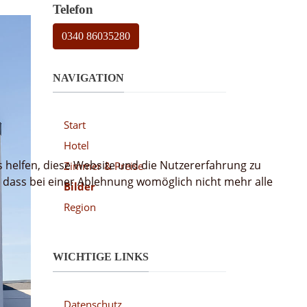
Telefon
0340 86035280
NAVIGATION
Start
Hotel
s helfen, diese Website und die Nutzererfahrung zu
Zimmer & Preise
, dass bei einer Ablehnung womöglich nicht mehr alle
Bilder
Region
WICHTIGE LINKS
Datenschutz