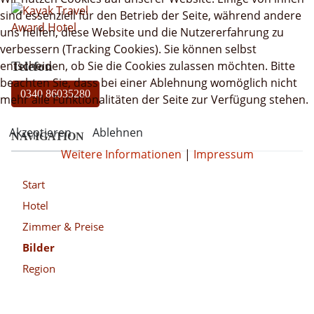
sind essenziell für den Betrieb der Seite, während andere
uns helfen, diese Website und die Nutzererfahrung zu
verbessern (Tracking Cookies). Sie können selbst
entscheiden, ob Sie die Cookies zulassen möchten. Bitte
Telefon
beachten Sie, dass bei einer Ablehnung womöglich nicht
0340 86035280
mehr alle Funktionalitäten der Seite zur Verfügung stehen.
Akzeptieren
Ablehnen
NAVIGATION
Weitere Informationen
|
Impressum
Start
Hotel
Zimmer & Preise
Bilder
Region