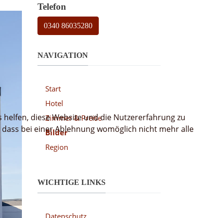
Telefon
0340 86035280
NAVIGATION
Start
Hotel
s helfen, diese Website und die Nutzererfahrung zu
Zimmer & Preise
, dass bei einer Ablehnung womöglich nicht mehr alle
Bilder
Region
WICHTIGE LINKS
Datenschutz