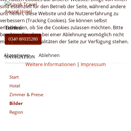
sind essenziell für den Betrieb der Seite, während andere
uns helfen, diese Website und die Nutzererfahrung zu
verbessern (Tracking Cookies). Sie können selbst
entscheiden, ob Sie die Cookies zulassen möchten. Bitte
Telefon
beachten Sie, dass bei einer Ablehnung womöglich nicht
0340 86035280
mehr alle Funktionalitäten der Seite zur Verfügung stehen.
Akzeptieren
Ablehnen
NAVIGATION
Weitere Informationen
|
Impressum
Start
Hotel
Zimmer & Preise
Bilder
Region