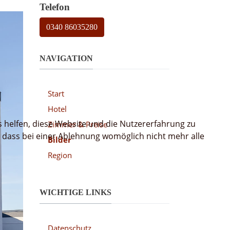
Telefon
0340 86035280
NAVIGATION
Start
Hotel
s helfen, diese Website und die Nutzererfahrung zu
Zimmer & Preise
, dass bei einer Ablehnung womöglich nicht mehr alle
Bilder
Region
WICHTIGE LINKS
Datenschutz